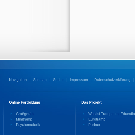
Navigation
Sitemap
Suche
Impressum
Datenschutzerklärung
Online Fortbildung
Das Projekt
Großgeräte
Was ist Trampoline Educati
Minitramp
Eurotramp
Psychomotorik
Partner