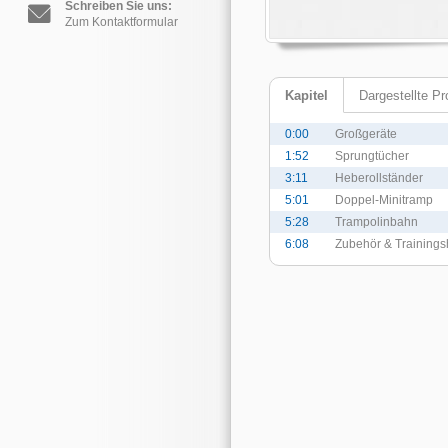
Schreiben Sie uns:
Zum Kontaktformular
Kapitel
Dargestellte P
0:00
Großgeräte
1:52
Sprungtücher
3:11
Heberollständer
5:01
Doppel-Minitramp
5:28
Trampolinbahn
6:08
Zubehör & Trainingsh