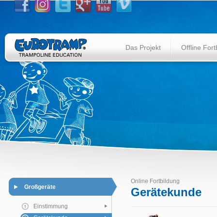
Das Projekt
Offline Fort
Online Fortbildung
Großgeräte
Gerätekunde
Einstimmung