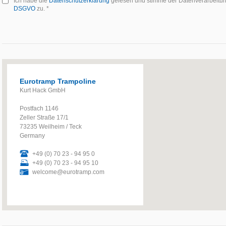
Ich habe die
Datenschutzerklärung
gelesen und stimme der Datenverarbeitu
DSGVO
zu. *
Eurotramp Trampoline
Kurt Hack GmbH
Postfach 1146
Zeller Straße 17/1
73235 Weilheim / Teck
Germany
+49 (0) 70 23 - 94 95 0
+49 (0) 70 23 - 94 95 10
welcome@eurotramp.com