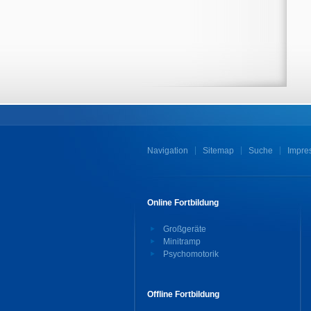
Navigation
Sitemap
Suche
Impre
Online Fortbildung
Großgeräte
Minitramp
Psychomotorik
Offline Fortbildung