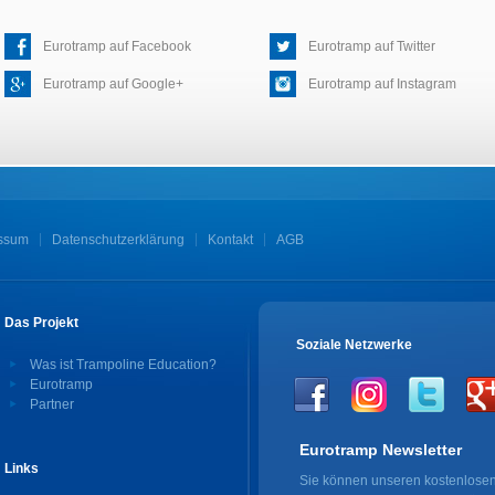
Eurotramp auf Facebook
Eurotramp auf Twitter
Eurotramp auf Google+
Eurotramp auf Instagram
ssum
Datenschutzerklärung
Kontakt
AGB
Das Projekt
Soziale Netzwerke
Was ist Trampoline Education?
Eurotramp
Partner
Eurotramp Newsletter
Links
Sie können unseren kostenlosen