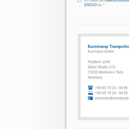
Ich habe die
Datenschutzerk
DSGVO
zu. *
Eurotramp Trampoli
Kurt Hack GmbH
Postfach 1146
Zeller Straße 17/1
73235 Weilheim / Teck
Germany
+49 (0) 70 23 - 94 95
+49 (0) 70 23 - 94 95
welcome@eurotramp