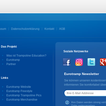
ssum
Datenschutzerklärung
Kontakt
AGB
Das Projekt
Soziale Netzwerke
Was ist Trampoline Education?
Eurotramp
Partner
Eurotramp Newsletter
Links
Sie können unseren kostenlosen
informieren Sie komfortabel übe
Eurotramp Website
Eurotramp Freestyle
Eurotramp Trampoline Pics
Eurotramp Merchandise
Ihre Daten werden streng vertr
Dritte weitergegeben.