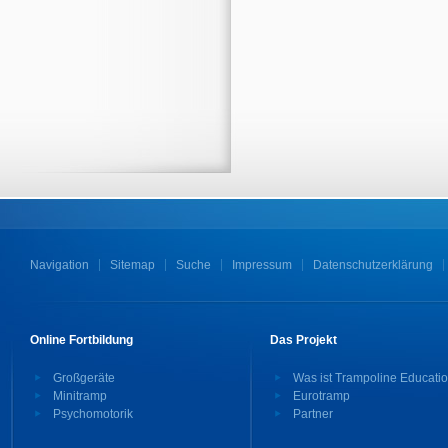
Navigation
Sitemap
Suche
Impressum
Datenschutzerklärung
Online Fortbildung
Das Projekt
Großgeräte
Was ist Trampoline Educati
Minitramp
Eurotramp
Psychomotorik
Partner