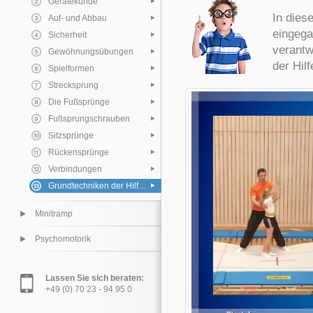
Gerätekunde
In dies
Auf- und Abbau
eingega
Sicherheit
verantw
Gewöhnungsübungen
der Hil
Spielformen
Strecksprung
Die Fußsprünge
Fußsprungschrauben
Sitzsprünge
Rückensprünge
Verbindungen
Grundtechniken der Hilfeleistungen
Minitramp
Psychomotorik
Lassen Sie sich beraten:
+49 (0) 70 23 - 94 95 0