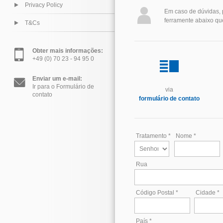
Privacy Policy
Em caso de dúvidas, p
ferramente abaixo qu
T&Cs
Obter mais informações:
+49 (0) 70 23 - 94 95 0
Enviar um e-mail:
Ir para o Formulário de
via
contato
formulário de contato
Tratamento *
Nome *
Rua
Código Postal *
Cidade *
País *