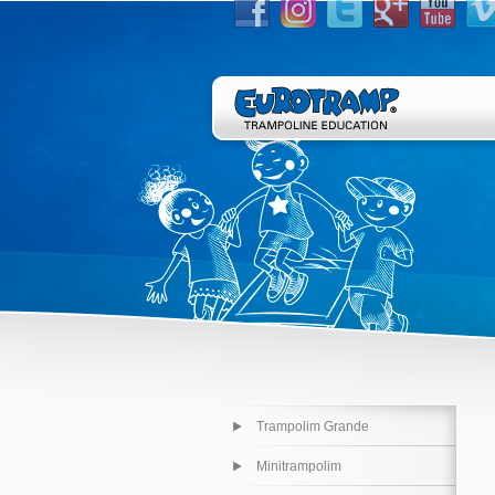
Trampolim Grande
Minitrampolim