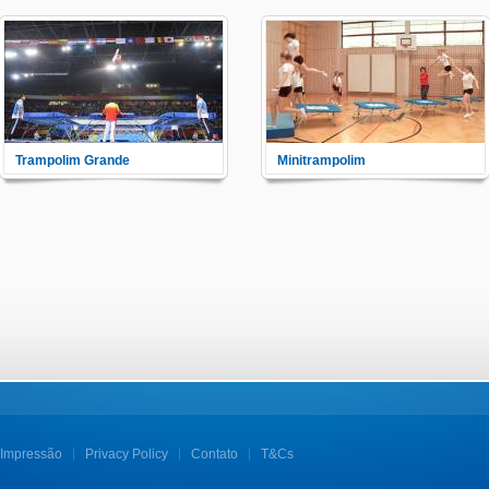
Trampolim Grande
Minitrampolim
Educação online para o
Online education program for
Trampolin Grande.
minitramps.
Impressão
Privacy Policy
Contato
T&Cs