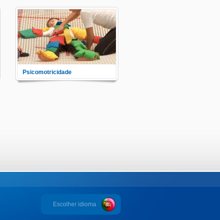
Psicomotricidade
Educação online da
Psicomotricidade.
Escolher idioma