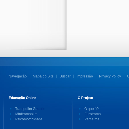
Navegação
Mapa do Site
Buscar
Impressão
Privacy Policy
C
Educação Online
O Projeto
Trampolim Grande
O que é?
Minitrampolim
Eurotramp
Psicomotricidade
Parceiros