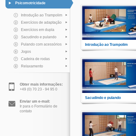
Psicomotricidade
Introdução ao Trampolim
Exercícios de adaptação
Exercícios em dupla
Sacudindo e pulando
Pulando com acessórios
Introdução ao Trampolim
Neste módulo você verá as
Jogos
alternativas de se reduzir
possíveis incertezas e timidez
Cadeira de rodas
causados por essa nova
Relaxamento
experiência e ganhando assim
confiança de se utilizar a cama
elástica e consequentemente
ganhar o respeito saudável pa
com os deficientes.
Obter mais informações:
+49 (0) 70 23 - 94 95 0
Sacudindo e pulando
Enviar um e-mail:
Aqui você verá exercícios com
Ir para o Formulário de
movimentos saltitantes.
contato