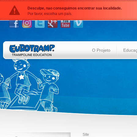
Desculpe, nao conseguimos encontrar sua localidade.
Por favor, escolha um país.
O Projeto
Educaç
Site