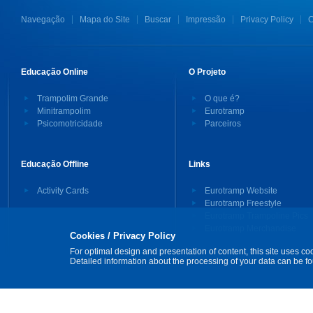
Navegação
Mapa do Site
Buscar
Impressão
Privacy Policy
C
Educação Online
O Projeto
Trampolim Grande
O que é?
Minitrampolim
Eurotramp
Psicomotricidade
Parceiros
Educação Offline
Links
Activity Cards
Eurotramp Website
Eurotramp Freestyle
Eurotramp Trampoline Pics
Eurotramp Merchandise
Cookies / Privacy Policy
For optimal design and presentation of content, this site uses co
Detailed information about the processing of your data can be f