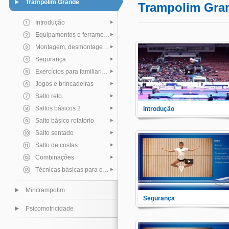
Trampolim Grande
Trampolim Gra
Introdução
Equipamentos e ferramentas
Montagem, desmontagem e armazenamento
Segurança
Exercícios para familiarização
Jogos e brincadeiras
Salto reto
Saltos básicos 2
Introdução
Aprecie a espetacular energia
Salto básico rotatório
que a Ginástica do Trampolim
trás!
Salto sentado
Salto de costas
Combinações
Técnicas básicas para o auxílio do seu aluno
Minitrampolim
Segurança
Antes de começar lecionar o
Psicomotricidade
esporte, é preciso entender e
saber as normas de seguranç