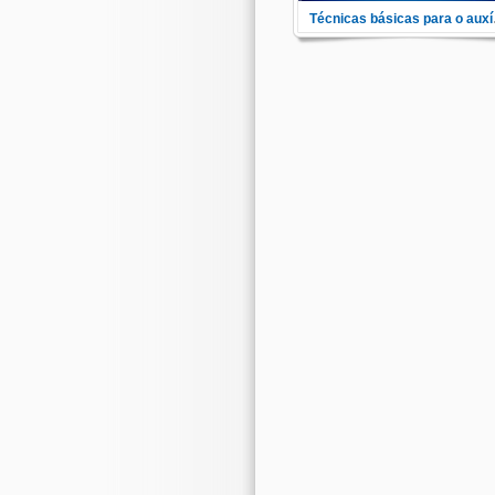
Técnica
Com o fim do ensino e treino
serem efetuados na maneira
mais segura e responsável
possível, demonstramos aqui 
5 técnicas mais importantes pa
o professor auxiliar o seu alun
apropriadamente.