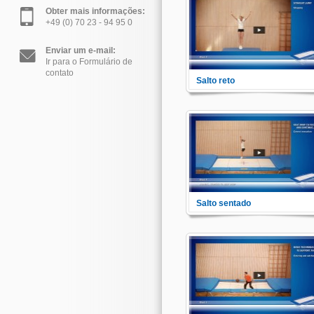
para evitar acidentes e trauma
Aqui você verá as principais
Obter mais informações:
informações, regras e
+49 (0) 70 23 - 94 95 0
regulamentos de segurança.
Enviar um e-mail:
Ir para o Formulário de
contato
Salto reto
Para preparar uma série de
saltos se é obrigatório saber
como o salto básico e reto no
trampolim deverá ser feito. Est
módulo explica como pernas,
braços e corpo deverão ser
coordenados durante os saltos
Salto sentado
Neste módulo você aprenderá
como ensinar saltos sentados,
estes são os exercícios
preferidos dos iniciantes.