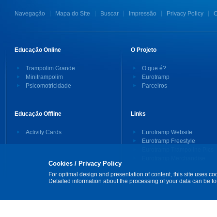
Navegação
Mapa do Site
Buscar
Impressão
Privacy Policy
C
Educação Online
O Projeto
Trampolim Grande
O que é?
Minitrampolim
Eurotramp
Psicomotricidade
Parceiros
Educação Offline
Links
Activity Cards
Eurotramp Website
Eurotramp Freestyle
Eurotramp Trampoline Pics
Eurotramp Merchandise
Cookies / Privacy Policy
For optimal design and presentation of content, this site uses co
Detailed information about the processing of your data can be f