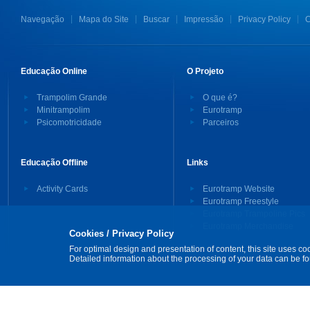
Navegação
Mapa do Site
Buscar
Impressão
Privacy Policy
C
Educação Online
O Projeto
Trampolim Grande
O que é?
Minitrampolim
Eurotramp
Psicomotricidade
Parceiros
Educação Offline
Links
Activity Cards
Eurotramp Website
Eurotramp Freestyle
Eurotramp Trampoline Pics
Eurotramp Merchandise
Cookies / Privacy Policy
For optimal design and presentation of content, this site uses co
Detailed information about the processing of your data can be f