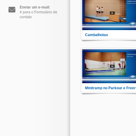
pousar e cair adequadamente.
Enviar um e-mail:
Ir para o Formulário de
contato
Cambalhotas
Aqui você irá aprender a realiz
vários tipos de cambalhotas,
aprendendo também a perder 
medo.
Mi
Veja aqui como o Minitramp
pode ser utilizado como ponte
entre a sua escola e os mais
modernos estilos de esporte, o
Parkour e o Freerunning.