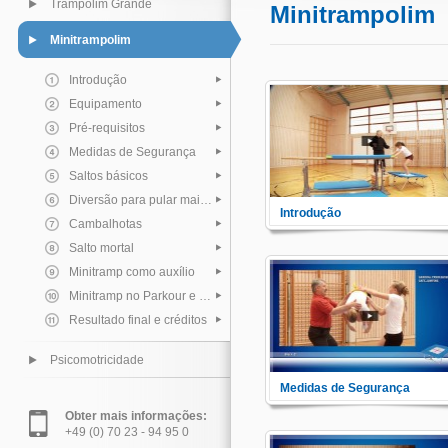
Trampolim Grande
Minitrampolim
Minitrampolim
Introdução
Equipamento
Pré-requisitos
Medidas de Segurança
Saltos básicos
Diversão para pular mais alto
Introdução
Cambalhotas
Visão geral do Minitrampolim.
Salto mortal
Minitramp como auxílio
Minitramp no Parkour e Freerunning
Resultado final e créditos
Psicomotricidade
Medidas de Segurança
Aprenda maneiras evitar se
Obter mais informações:
acidentes. Obtenha uma
+49 (0) 70 23 - 94 95 0
instrução apropriada de como