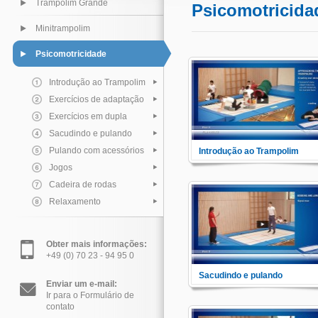
Trampolim Grande
Psicomotricida
Minitrampolim
Psicomotricidade
Introdução ao Trampolim
Exercícios de adaptação
Exercícios em dupla
Sacudindo e pulando
Pulando com acessórios
Introdução ao Trampolim
Neste módulo você verá as
Jogos
alternativas de se reduzir
possíveis incertezas e timidez
Cadeira de rodas
causados por essa nova
Relaxamento
experiência e ganhando assim
confiança de se utilizar a cama
elástica e consequentemente
ganhar o respeito saudável pa
com os deficientes.
Obter mais informações:
+49 (0) 70 23 - 94 95 0
Sacudindo e pulando
Enviar um e-mail:
Aqui você verá exercícios com
Ir para o Formulário de
movimentos saltitantes.
contato