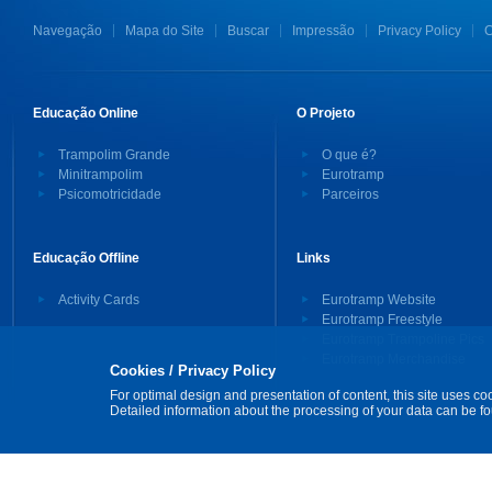
Navegação
Mapa do Site
Buscar
Impressão
Privacy Policy
C
Educação Online
O Projeto
Trampolim Grande
O que é?
Minitrampolim
Eurotramp
Psicomotricidade
Parceiros
Educação Offline
Links
Activity Cards
Eurotramp Website
Eurotramp Freestyle
Eurotramp Trampoline Pics
Eurotramp Merchandise
Cookies / Privacy Policy
For optimal design and presentation of content, this site uses co
Detailed information about the processing of your data can be f