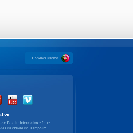
Escolher idioma
ativo
sso Boletim Informativo e fique
ades da cidade do Trampolim.