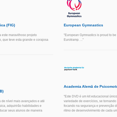
ica (FIG)
European Gymnastics
a este maravilhoso projeto
"European Gymnastics is proud to be as
, que teve esta grande e corajosa
Eurotramp. ..."
Academia Alemã de Psicomotr
B)
"Este DVD é um kit educacional únic
as de nível mais avançados e até
variedade de exercícios, se tornando
ca, adquirirão habilidades e
focando na segurança e prevenção de
educar seus alunos de maneira
ritmo de desenvolvimento de cada um 