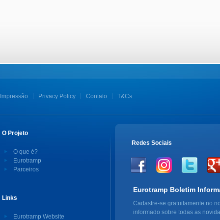
Impressão
Privacy Policy
Contato
T&Cs
O Projeto
Redes Sociais
O que é?
Eurotramp
Parceiros
Eurotramp Boletim Inform
Links
Cadastre-se gratuitamente no no
informado sobre todas as novid
Eurotramp Website