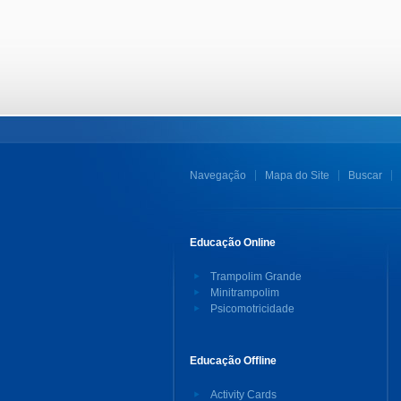
Navegação
Mapa do Site
Buscar
Educação Online
Trampolim Grande
Minitrampolim
Psicomotricidade
Educação Offline
Activity Cards