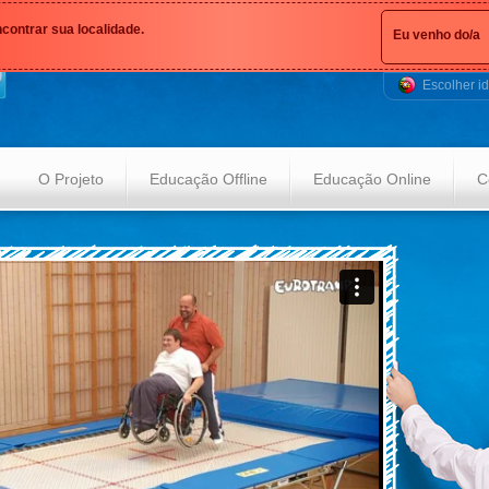
ontrar sua localidade.
Eu venho do/a
Escolher i
O Projeto
Educação Offline
Educação Online
C