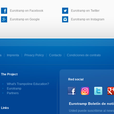
Eurotramp en Facebook
Eurotramp en Twitter
Eurotramp en Google
Eurotramp en Instagram
a
Imprenta
Privacy Policy
Contacto
Condiciones de contrato
The Project
Red social
What's Trampoline Education?
Eurotramp
Partners
Eurotramp Boletín de noti
Links
Usted puede suscribirse al newsl