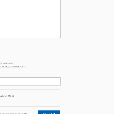
 se muestran.
na nueva combinación.
saber esta