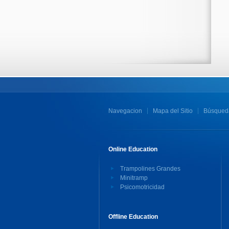
Navegacion
Mapa del Sitio
Búsqued
Online Education
Trampolines Grandes
Minitramp
Psicomotricidad
Offline Education