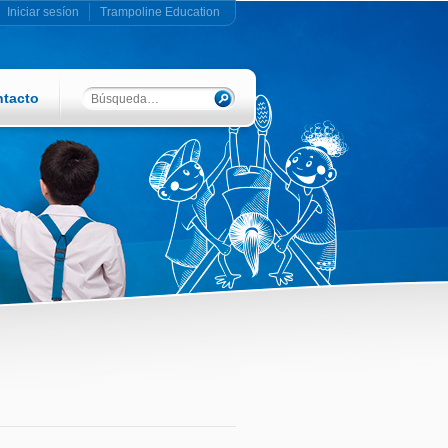
Iniciar sesíon
Trampoline Education
tacto