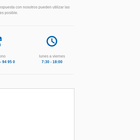
espuesta con nosotros pueden utilizar las
es posible.
fono
lunes a viernes
- 94 95 0
7:30 - 18:00