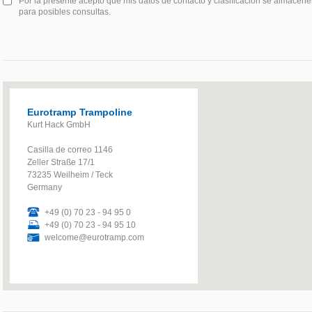
Por la presente acepto que mis datos de contacto y clasificación se almac
para posibles consultas.
Eurotramp Trampoline
Kurt Hack GmbH
Casilla de correo 1146
Zeller Straße 17/1
73235 Weilheim / Teck
Germany
+49 (0) 70 23 - 94 95 0
+49 (0) 70 23 - 94 95 10
welcome@eurotramp.com