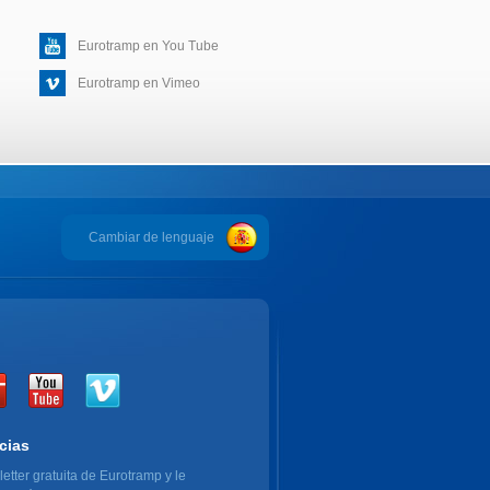
Eurotramp en You Tube
Eurotramp en Vimeo
Cambiar de lenguaje
cias
etter gratuita de Eurotramp y le