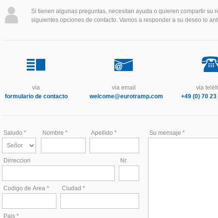
Si tienen algunas preguntas, necesitan ayuda o quieren compartir su r
siguientes opciones de contacto. Vamos a responder a su deseo lo ant
via
via email
via telé
formulario de contacto
welcome@eurotramp.com
+49 (0) 70 23 
Saludo *
Nombre *
Apellido *
Su mensaje *
Dirreccion
Nr.
Codigo de Area *
Ciudad *
Pais *