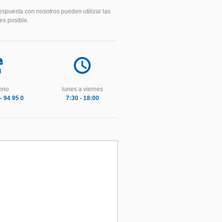
espuesta con nosotros pueden utilizar las
es posible.
fono
lunes a viernes
- 94 95 0
7:30 - 18:00