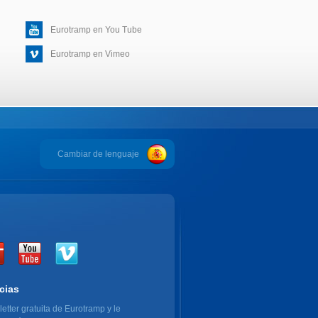
Eurotramp en You Tube
Eurotramp en Vimeo
Cambiar de lenguaje
cias
etter gratuita de Eurotramp y le