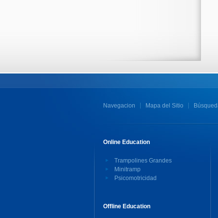
Navegacion
Mapa del Sitio
Búsqued
Online Education
Trampolines Grandes
Minitramp
Psicomotricidad
Offline Education