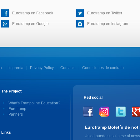
Eurotramp en Facebook
Eurotramp en Twitter
Eurotramp en Google
Eurotramp en Instagram
a
Imprenta
Privacy Policy
Contacto
Condiciones de contrato
The Project
Red social
What's Trampoline Education?
Eurotramp
Partners
Eurotramp Boletín de noti
Links
Usted puede suscribirse al newsl