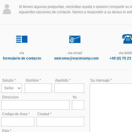
Si tienen algunas preguntas, necesitan ayuda o quieren compartir su r
siguientes opciones de contacto. Vamos a responder a su deseo lo ant
via
via email
via telé
formulario de contacto
welcome@eurotramp.com
+49 (0) 70 23 
Saludo *
Nombre *
Apellido *
Su mensaje *
Dirreccion
Nr.
Codigo de Area *
Ciudad *
Pais *