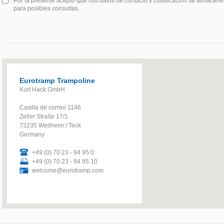
Por la presente acepto que mis datos de contacto y clasificación se almac
para posibles consultas.
Eurotramp Trampoline
Kurt Hack GmbH
Casilla de correo 1146
Zeller Straße 17/1
73235 Weilheim / Teck
Germany
+49 (0) 70 23 - 94 95 0
+49 (0) 70 23 - 94 95 10
welcome@eurotramp.com