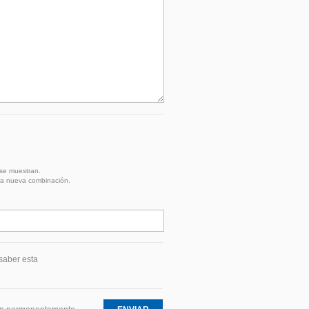
 se muestran.
na nueva combinación.
saber esta