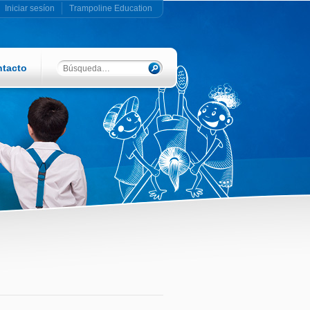
Iniciar sesíon
Trampoline Education
tacto