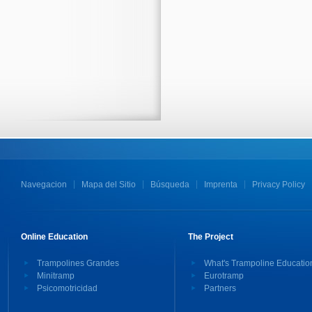
Navegacion
Mapa del Sitio
Búsqueda
Imprenta
Privacy Policy
Online Education
The Project
Trampolines Grandes
What's Trampoline Educatio
Minitramp
Eurotramp
Psicomotricidad
Partners