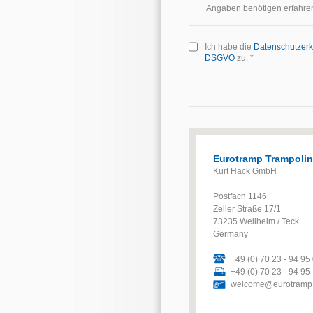
Angaben benötigen erfahre
Ich habe die
Datenschutzerk
DSGVO
zu. *
Eurotramp Trampoli
Kurt Hack GmbH
Postfach 1146
Zeller Straße 17/1
73235 Weilheim / Teck
Germany
+49 (0) 70 23 - 94 95
+49 (0) 70 23 - 94 95
welcome@eurotramp