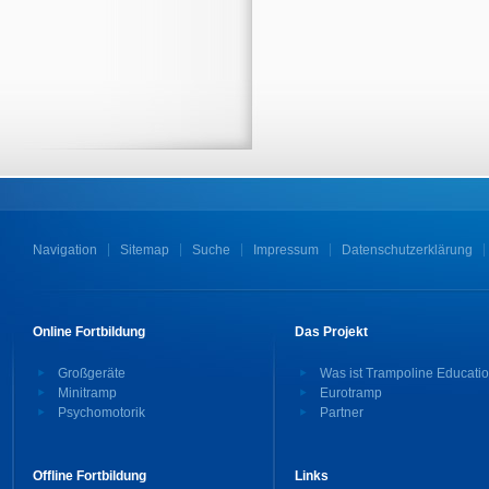
Navigation
Sitemap
Suche
Impressum
Datenschutzerklärung
Online Fortbildung
Das Projekt
Großgeräte
Was ist Trampoline Educati
Minitramp
Eurotramp
Psychomotorik
Partner
Offline Fortbildung
Links