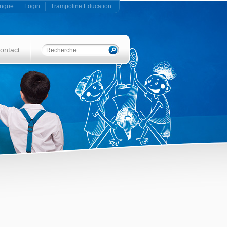
angue
Login
Trampoline Education
ontact