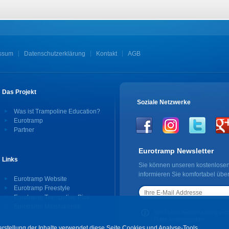
ssum
Datenschutzerklärung
Kontakt
AGB
Das Projekt
Soziale Netzwerke
Was ist Trampoline Education?
Eurotramp
Partner
Eurotramp Newsletter
Links
Sie können unseren kostenlosen
informieren Sie komfortabel übe
Eurotramp Website
Eurotramp Freestyle
Eurotramp Trampoline Pics
Eurotramp Merchandise
Ihre Daten werden streng vertr
Dritte weitergegeben.
rstellung der Inhalte verwendet diese Seite Cookies und Analyse-Tools.