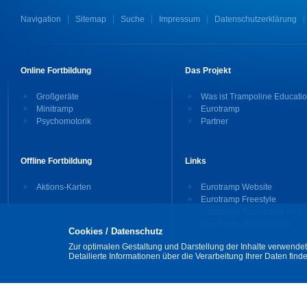
Navigation
Sitemap
Suche
Impressum
Datenschutzerklärung
Online Fortbildung
Das Projekt
Großgeräte
Was ist Trampoline Educati
Minitramp
Eurotramp
Psychomotorik
Partner
Offline Fortbildung
Links
Aktions-Karten
Eurotramp Website
Eurotramp Freestyle
Eurotramp Trampoline Pics
Eurotramp Merchandise
Cookies / Datenschutz
Zur optimalen Gestaltung und Darstellung der Inhalte verwendet
Detailierte Informationen über die Verarbeitung Ihrer Daten find