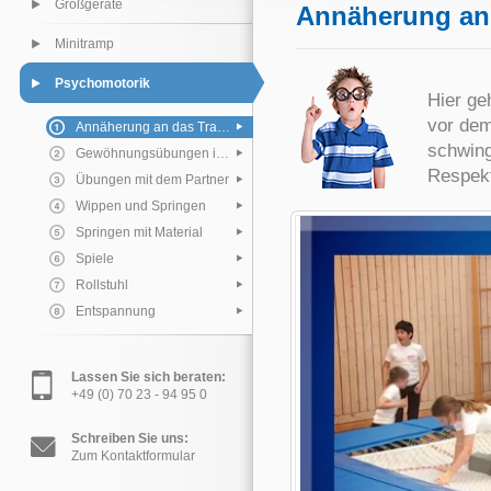
Großgeräte
Annäherung an
Minitramp
Psychomotorik
Hier ge
vor dem
Annäherung an das Trampolin
schwing
Gewöhnungsübungen im Gehen
Respekt
Übungen mit dem Partner
Wippen und Springen
Springen mit Material
Spiele
Rollstuhl
Entspannung
Lassen Sie sich beraten:
+49 (0) 70 23 - 94 95 0
Schreiben Sie uns:
Zum Kontaktformular