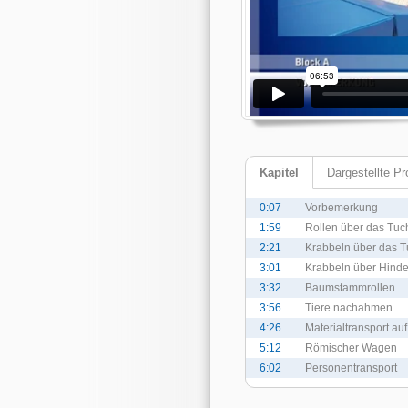
Kapitel
Dargestellte P
0:07
Vorbemerkung
1:59
Rollen über das Tuc
2:21
Krabbeln über das 
3:01
Krabbeln über Hinde
3:32
Baumstammrollen
3:56
Tiere nachahmen
4:26
Materialtransport a
5:12
Römischer Wagen
6:02
Personentransport